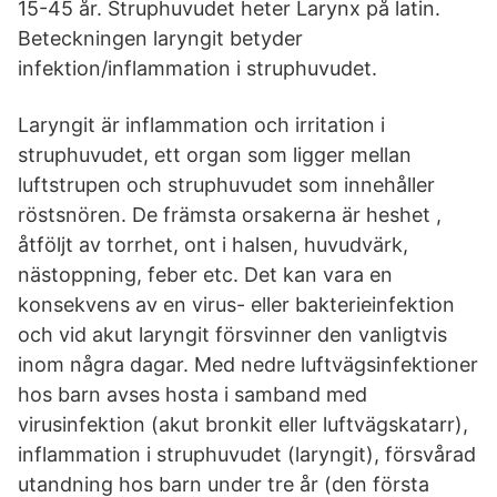
15-45 år. Struphuvudet heter Larynx på latin.
Beteckningen laryngit betyder
infektion/inflammation i struphuvudet.
Laryngit är inflammation och irritation i
struphuvudet, ett organ som ligger mellan
luftstrupen och struphuvudet som innehåller
röstsnören. De främsta orsakerna är heshet ,
åtföljt av torrhet, ont i halsen, huvudvärk,
nästoppning, feber etc. Det kan vara en
konsekvens av en virus- eller bakterieinfektion
och vid akut laryngit försvinner den vanligtvis
inom några dagar. Med nedre luftvägsinfektioner
hos barn avses hosta i samband med
virusinfektion (akut bronkit eller luftvägskatarr),
inflammation i struphuvudet (laryngit), försvårad
utandning hos barn under tre år (den första