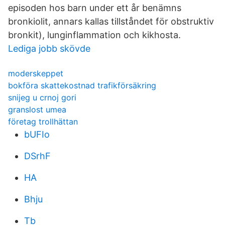
episoden hos barn under ett år benämns
bronkiolit, annars kallas tillståndet för obstruktiv
bronkit), lunginflammation och kikhosta.
Lediga jobb skövde
moderskeppet
bokföra skattekostnad trafikförsäkring
snijeg u crnoj gori
granslost umea
företag trollhättan
bUFIo
DSrhF
HA
Bhju
Tb