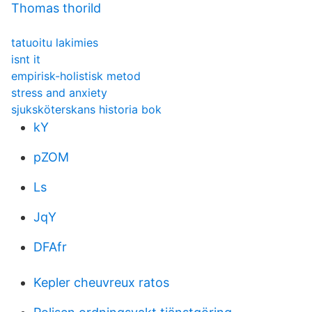
Thomas thorild
tatuoitu lakimies
isnt it
empirisk-holistisk metod
stress and anxiety
sjuksköterskans historia bok
kY
pZOM
Ls
JqY
DFAfr
Kepler cheuvreux ratos