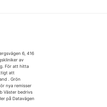
ergsvägen 6, 416
skliniker av
. För att hitta
tigt att
land . Grön
för nya remisser
b Väster bedrivs
aler på Datavägen