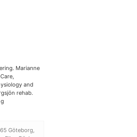
ering. Marianne
 Care,
hysiology and
gsjön rehab.
ng
665 Göteborg,