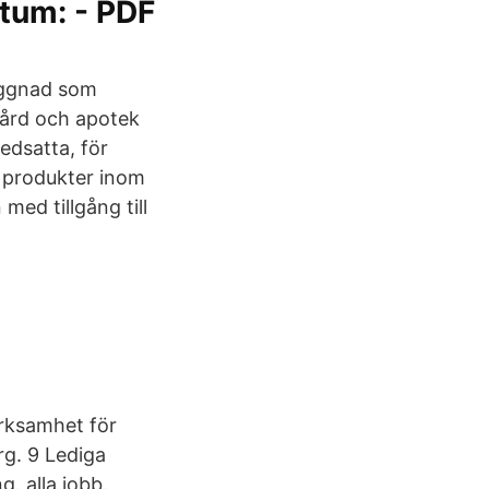
tum: - PDF
yggnad som
vård och apotek
edsatta, för
 produkter inom
ed tillgång till
erksamhet för
rg. 9 Lediga
. alla jobb.