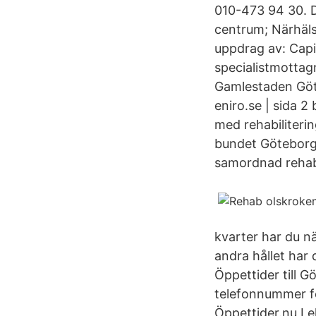
010-473 94 30. D
centrum; Närhäl
uppdrag av: Capi
specialistmotta
Gamlestaden Göt
eniro.se | sida 2
med rehabiliteri
bundet Göteborg
samordnad rehabi
kvarter har du nä
andra hållet har
Öppettider till G
telefonnummer f
Öppettider.nu Lek