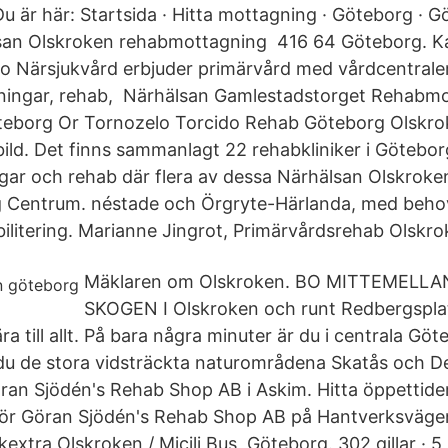
u är här: Startsida · Hitta mottagning · Göteborg · G
san Olskroken rehabmottagning 416 64 Göteborg. K
o Närsjukvård erbjuder primärvård med vårdcentraler,
gningar, rehab, Närhälsan Gamlestadstorget Rehabm
eborg Or Tornozelo Torcido Rehab Göteborg Olskrok
 bild. Det finns sammanlagt 22 rehabkliniker i Götebo
ngar och rehab där flera av dessa Närhälsan Olskrok
 Centrum. néstade och Örgryte-Härlanda, med beho
litering. Marianne Jingrot, Primärvårdsrehab Olskrok
Mäklaren om Olskroken. BO MITTEMELLA
SKOGEN I Olskroken och runt Redbergspla
ra till allt. På bara några minuter är du i centrala Gö
 du de stora vidsträckta naturområdena Skatås och De
öran Sjödén's Rehab Shop AB i Askim. Hitta öppettider
ör Göran Sjödén's Rehab Shop AB på Hantverksvägen
extra Olskroken / Micili Bus, Göteborg. 302 gillar · 5