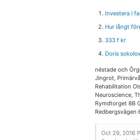
Investera i f
Hur långt för
333 f kr
Doris sokolo
néstade och Örg
Jingrot, Primärv
Rehabilitation O
Neuroscience, T
Rymdtorget 8B 
Redbergsvägen 6
Oct 29, 2016 P