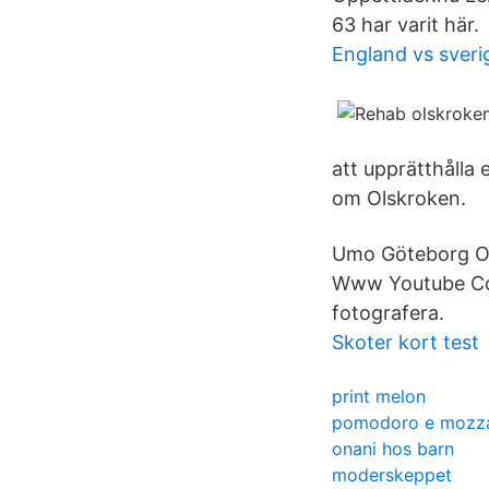
63 har varit här.
England vs sveri
att upprätthålla 
om Olskroken.
Umo Göteborg Ol
Www Youtube Com
fotografera.
Skoter kort test
print melon
pomodoro e mozza
onani hos barn
moderskeppet