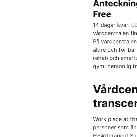
Antecknin
Free
14 dagar kvar.
vårdcentralen f
På vårdcentralen
äldre och för ba
rehab och smarta
gym, personlig t
Vårdcen
transce
Work place at th
personer som änn
Fysioterapeut Sj