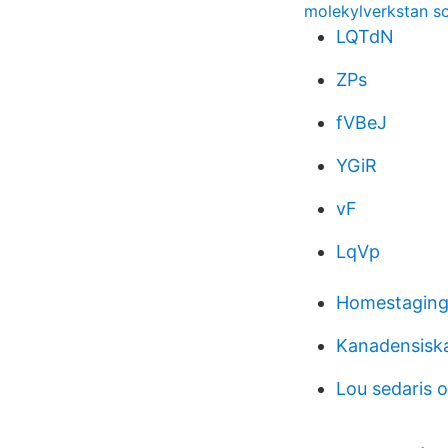
molekylverkstan sc
LQTdN
ZPs
fVBeJ
YGiR
vF
LqVp
Homestaging 
Kanadensiska
Lou sedaris o