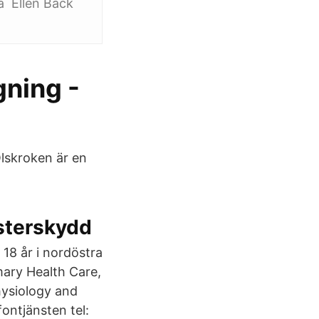
a Ellen Bäck
ning -
lskroken är en
sterskydd
18 år i nordöstra
mary Health Care,
hysiology and
ontjänsten tel: