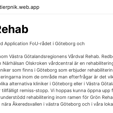
ktierpnik.web.app
Rehab
d Application FoU-rådet i Göteborg och
inom Västra Götalandsregionens Vårdval Rehab. Redb
 Närhälsan Olskroken vårdcentral är en rehabilitering
iniker som finns i Göteborg som erbjuder rehabilitering
iteringarna inom de område man efterfrågar är det vik
lika alternativa kliniker i Göteborg eller i Västra Göta
 tillfälligt remiss-stopp. Vi hoppas kunna öppna upp 
runderstödd rehabilitering inom ramen för Grön Reha
 nära Åkeredsvallen i västra Göteborg och i våra lok