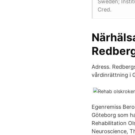
Sweden; Insti
Cred.
Närhäls
Redber
Adress. Redberg
vårdinrättning i
Egenremiss Beroe
Göteborg som har
Rehabilitation O
Neuroscience, Th