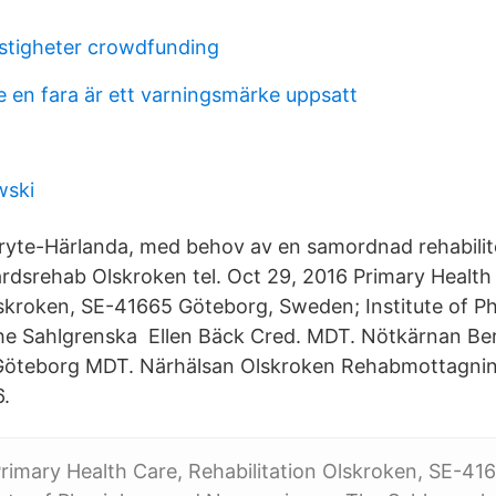
astigheter crowdfunding
e en fara är ett varningsmärke uppsatt
wski
ryte-Härlanda, med behov av en samordnad rehabilit
årdsrehab Olskroken tel. Oct 29, 2016 Primary Health
lskroken, SE-41665 Göteborg, Sweden; Institute of P
he Sahlgrenska Ellen Bäck Cred. MDT. Nötkärnan Ber
Göteborg MDT. Närhälsan Olskroken Rehabmottagni
.
rimary Health Care, Rehabilitation Olskroken, SE-41