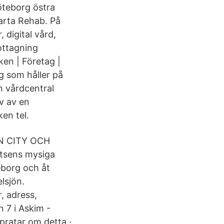
öteborg östra
arta Rehab. På
 digital vård,
ottagning
en | Företag |
rg som håller på
en vårdcentral
v av en
en tel.
N CITY OCH
tsens mysiga
teborg och åt
lsjön.
, adress,
 7 i Askim -
 pratar om detta ·