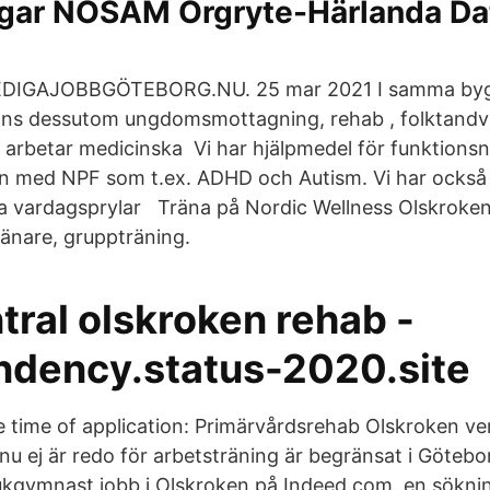
gar NOSAM Örgryte-Härlanda Da
 LEDIGAJOBBGÖTEBORG.NU. 25 mar 2021 I samma b
inns dessutom ungdomsmottagning, rehab , folktand
 arbetar medicinska Vi har hjälpmedel för funktionsn
rn med NPF som t.ex. ADHD och Autism. Vi har också
 vardagsprylar Träna på Nordic Wellness Olskroken m
ränare, gruppträning.
tral olskroken rehab -
ndency.status-2020.site
e time of application: Primärvårdsrehab Olskroken v
u ej är redo för arbetsträning är begränsat i Götebo
ukgymnast jobb i Olskroken på Indeed.com. en sökning