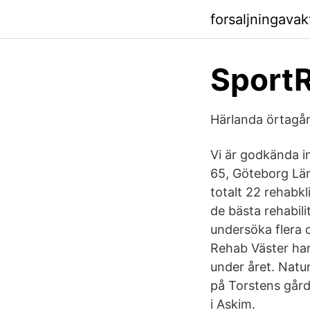
forsaljningava
Sport
Härlanda örtagår
Vi är godkända 
65, Göteborg Län
totalt 22 rehabkl
de bästa rehabil
undersöka flera o
Rehab Väster har
under året. Natu
på Torstens gård
i Askim.