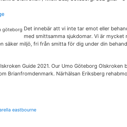
ge
Det innebär att vi inte tar emot eller behan
med smittsamma sjukdomar. Vi är mycket
en säker miljö, fri från smitta för dig under din behan
skroken Guide 2021. Our Umo Göteborg Olskroken bil
 Brianfromdenmark. Närhälsan Eriksberg rehabmo
rella eastbourne