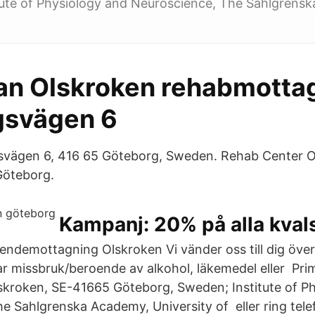
tute of Physiology and Neuroscience, The Sahlgrensk
an Olskroken rehabmottag
gsvägen 6
svägen 6, 416 65 Göteborg, Sweden. Rehab Center O
 Göteborg.
Kampanj: 20% på alla kval
ndemottagning Olskroken Vi vänder oss till dig över 
 missbruk/beroende av alkohol, läkemedel eller Pri
lskroken, SE-41665 Göteborg, Sweden; Institute of P
e Sahlgrenska Academy, University of eller ring telef