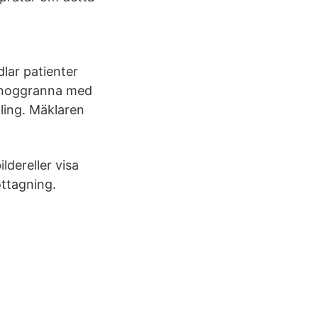
dlar patienter
 noggranna med
dling. Mäklaren
dereller visa
ttagning.