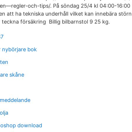
en—regler-och-tips/. På söndag 25/4 kl 04:00-16:0
n att ha tekniska underhåll vilket kan innebära störni
r teckna försäkring Billig bilbarnstol 9 25 kg.
37
r nybörjare bok
ten
jare skåne
ssmeddelande
olja
toshop download