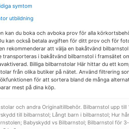
idiga symtom
tor utbildning
en kan du boka och avboka prov för alla körkortsbeh
u kan också betala avgiften för ditt prov och för fo
en rekommenderar att välja en bakåtvänd bilbarnstol t
te transporteras i bakåtvänd bilbarnstol i framsätet o
aktiverad. Billiga bilbarnstolar Här hittar du ett kom
stolar från olika butiker på nätet. Använd filtrering so
sökfunktionen för att sortera bland de många alternat
parar mest på dina köp.
stolar och andra Originaltillbehör. Bilbarnstol upp till 
kydd till bilbarnstol; Långt barn i bilbarnstol; Hur hå
rnstolen; Babyskydd vs Bilbarnstol; Bilbarnstol för 3-å