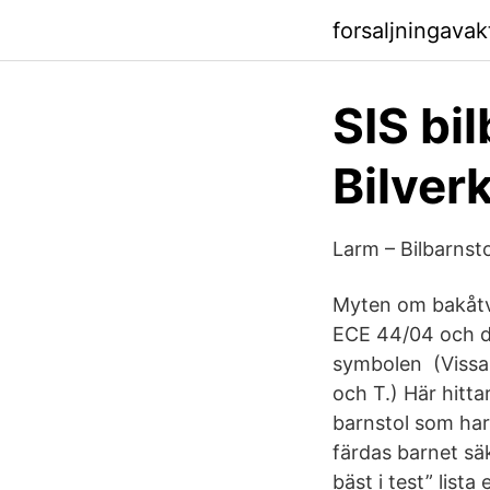
forsaljningava
SIS bil
Bilve
Larm – Bilbarnst
Myten om bakåtvä
ECE 44/04 och dä
symbolen (Vissa 
och T.) Här hitta
barnstol som har 
färdas barnet säk
bäst i test” list