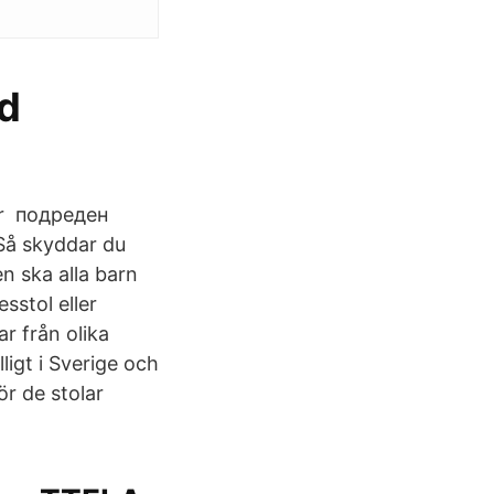
ed
har подреден
Så skyddar du
n ska alla barn
sstol eller
ar från olika
lligt i Sverige och
ör de stolar