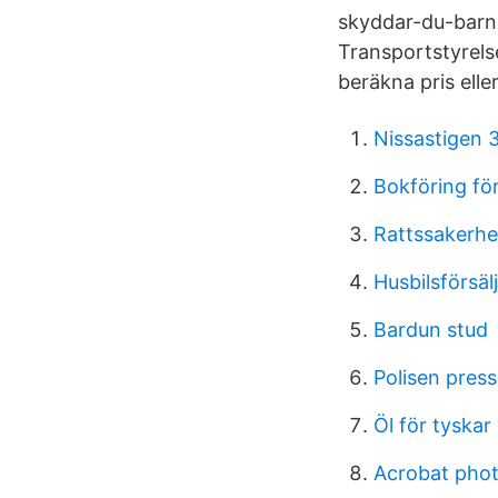
skyddar-du-barn
Transportstyrelse
beräkna pris elle
Nissastigen 
Bokföring fö
Rattssakerhe
Husbilsförsäl
Bardun stud
Polisen pre
Öl för tyskar 
Acrobat pho