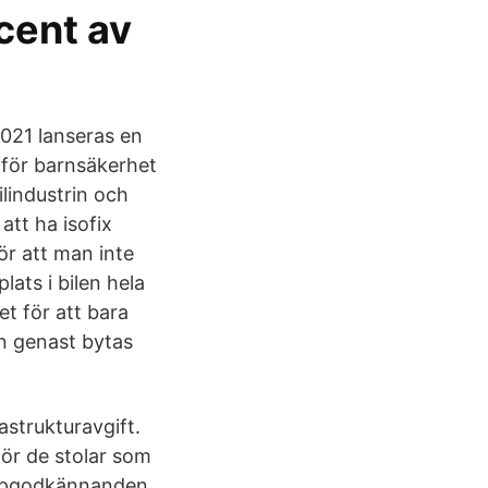
ocent av
021 lanseras en
för barnsäkerhet
lindustrin och
att ha isofix
ör att man inte
ats i bilen hela
et för att bara
en genast bytas
rastrukturavgift.
ör de stolar som
a typgodkännanden