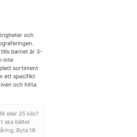
örigheter och
tograferingen.
ills barnet är 3-
m inte
plett sortiment
m ett specifikt
iven och hitta
18 eller 25 kilo?
rt ska bältet
ring; Byta till