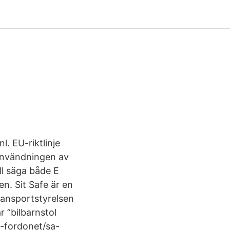
. EU-riktlinje
 användningen av
ll säga både E
en. Sit Safe är en
Transportstyrelsen
r ”bilbarnstol
/i-fordonet/sa-