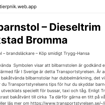
ktierpnik.web.app
barnstol – Dieseltrim
rkstad Bromma
ol – brandsläckare – Köp smidigt Trygg-Hansa
nda Symbolen visar att bilbarnstolen är godkänd enl
rmed får I Sverige är detta Transportstyrelsen. Är
bakåtvända bilbarnstolar har dubbelmärkning, det vi
r du Transportstyrelsens tips för hur du skyddar barn
utvecklats speciellt för bussar, taxi och tåg. Enligt 
rast bakåtvänt till cirka Ta därför gärna en titt på vå
a eller läs mer om https://www.transportstyrelsen.se/–