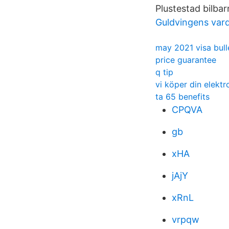
Plustestad bilbar
Guldvingens vard
may 2021 visa bull
price guarantee
q tip
vi köper din elekt
ta 65 benefits
CPQVA
gb
xHA
jAjY
xRnL
vrpqw