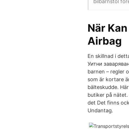
bilbarnstol för
När Kan 
Airbag
En skillnad i det
Уитни заваряване
barnen – regler o
som är kortare än 
bälteskudde. Här 
butiker på nätet. 
det Det finns oc
Undantag.