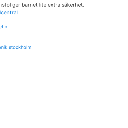
nstol ger barnet lite extra säkerhet.
central
etin
ronik stockholm