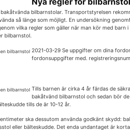
Nya regler för bilbarnst
akåtvända bilbarnstolar. Transportstyrelsen rekom
tvända så länge som möjligt. En undersökning genomf
igenom vilka regler som gäller när man kör med barn i
r bilbarnstol.
2021-03-29 Se uppgifter om dina fordo
fordonsuppgifter med. registreringsnu
Tills barnen är cirka 4 år färdas de säkra
bakåtvänd bilbarnstol och sedan bör d
älteskudde tills de är 10-12 år.
centimeter ska dessutom använda godkänt skydd: ba
esstol eller bälteskudde. Det enda undantaget är korta 