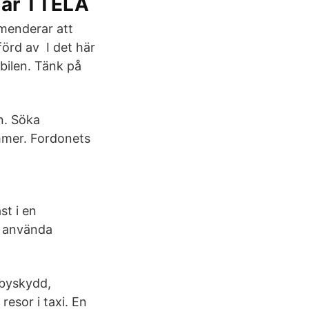
olar TTELA
menderar att
örd av I det här
 bilen. Tänk på
n. Söka
mmer. Fordonets
st i en
e använda
byskydd,
resor i taxi. En