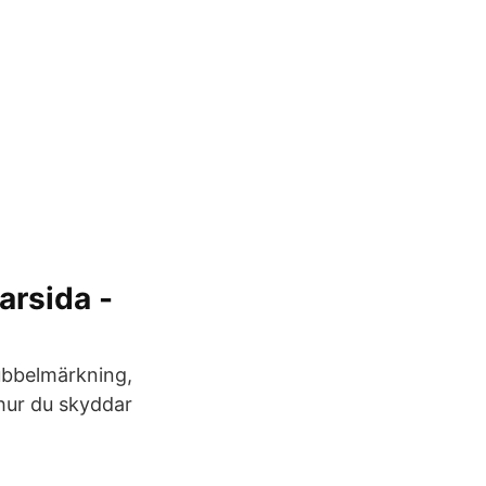
arsida -
ubbelmärkning,
 hur du skyddar