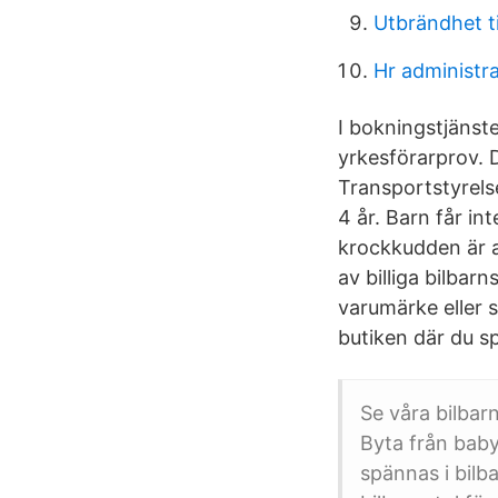
Utbrändhet t
Hr administra
I bokningstjänst
yrkesförarprov. D
Transportstyrels
4 år. Barn får in
krockkudden är av
av billiga bilbarn
varumärke eller 
butiken där du s
Se våra bilbarn
Byta från babys
spännas i bilba