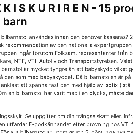
 K I S K U R I R E N - 15 pr
 barn
 bilbarnstol användas innan den behöver kasseras? 2
 rekommendation av den nationella expertgruppen 
gruppen ingår förutom Folksam, representanter från bi
erkare, NTF, VTI, Autoliv och Transportstyrelsen. Valet 
ilbarnstol är mycket tyngre än ett babyskydd vilket g
på den som med babyskyddet. Då bilbarnstolen är på pl
enklast att spänna fast den med hjälp av isofix (iställ
Om en bilbarnstol har varit med i en olycka, måste d
ringsskylt. Se uppgifter om din trängselskatt eller. inf
en utfärdar E-godkännandet efter provning hos VTI f
. För alla bilbarnstolar, utom grupp 3, görs inga ny