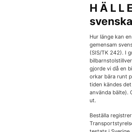
H Ä L L E
svenska
Hur länge kan en
gemensam svensk
(SIS/TK 242). I 
bilbarnstolstillv
gjorde vi då en b
orkar bära runt 
tiden kändes det 
använda bälte). 
ut.
Beställa registre
Transportstyrels
testats i Sverige